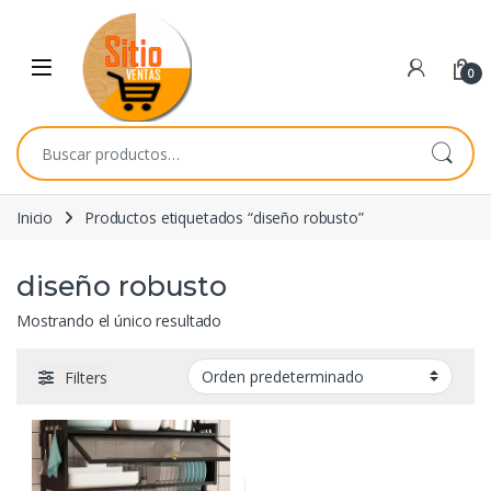
Skip to navigation
Skip to content
0
Buscar por:
Inicio
Productos etiquetados “diseño robusto”
diseño robusto
Mostrando el único resultado
Filters