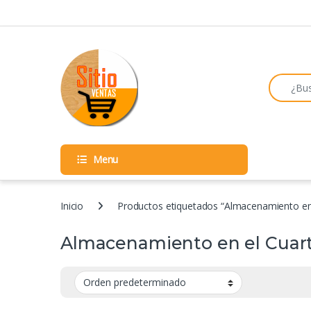
Skip to navigation
Skip to content
Search fo
Menu
Inicio
Productos etiquetados “Almacenamiento en
Almacenamiento en el Cuar